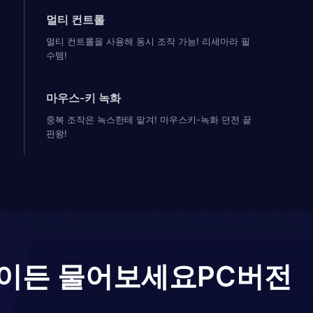
멀티 컨트롤
멀티 컨트롤을 사용해 동시 조작 가능! 리세마라 필
수템!
마우스-키 녹화
중복 조작은 녹스한테 맡겨! 마우스키-녹화 던전 끝
판왕!
무엇이든 물어보세요
PC버전