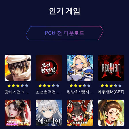
인기 게임
PC버전 다운로드
창세기전 키우기
조선협객전 클래식
킹방치: 빵지의 제왕
레퀴엠M(CBT)